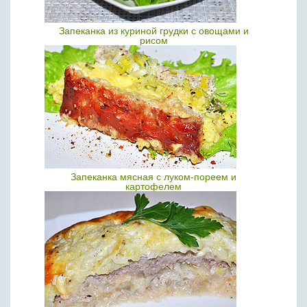
Запеканка из куриной грудки с овощами и
рисом
Запеканка мясная с луком-пореем и
картофелем