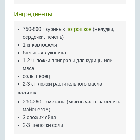
Бобовые
Яйца
Ингредиенты
Крупы
750-800 г куриных
потрошков
(желудки,
сердечки, печень)
1 кг картофеля
большая луковица
1-2 ч. ложки приправы для курицы или
мяса
соль, перец
2-3 ст. ложки растительного масла
заливка
230-260 г сметаны (можно часть заменить
майонезом)
2 свежих яйца
2-3 щепотки соли