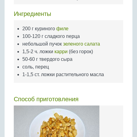
Бобовые
Яйца
Ингредиенты
Крупы
200 г куриного
филе
100-120 г сладкого перца
небольшой пучок
зеленого салата
1,5-2 ч. ложки
карри
(без горок)
50-60 г твердого сыра
соль, перец
1-1,5 ст. ложки растительного масла
Способ приготовления