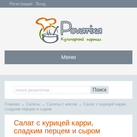
Регистрация
Вход
Меню
Закуски
Все закуски
Салаты
Поиск
Бутерброды и сэндвичи
Все салаты
Супы
Главная
→
Салаты
→
Салаты с мясом
→
Салат с курицей карри,
С мясом и субпродуктами
Салаты с мясом
сладким перцем и сыром
Все супы
Мясо
С рыбой и морепродуктами
С рыбой и морепродуктами
Салат с курицей карри,
Бульоны
Всё мясо
Овощные и грибные
Рыба
Овощные салаты
сладким перцем и сыром
Заправочные супы
Заливные блюда
Жареное мясо
Вся рыба
Фруктовые салаты