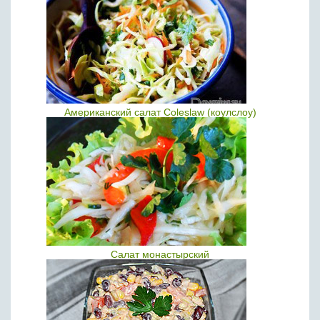
Американский салат Coleslaw (коулслоу)
Салат монастырский