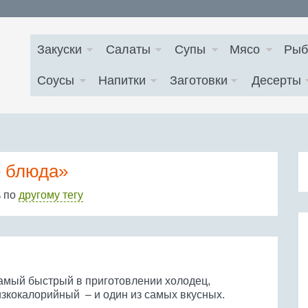
Закуски
Салаты
Супы
Мясо
Рыб
Соусы
Напитки
Заготовки
Десерты
 блюда»
ь по
другому тегу
амый быстрый в приготовлении холодец,
изкокалорийный – и один из самых вкусных.