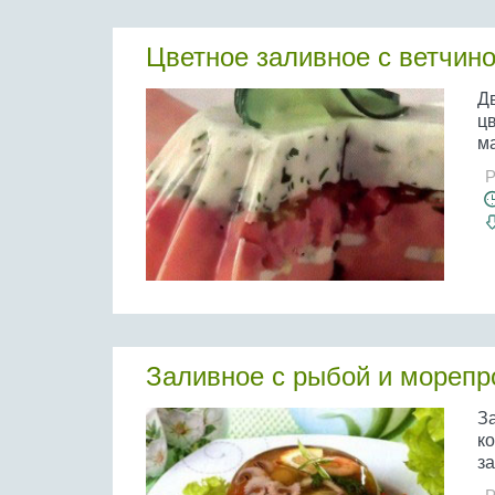
Цветное заливное с ветчин
Д
цв
ма
Р
Заливное с рыбой и морепр
З
ко
за