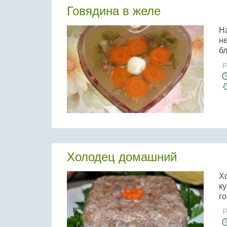
Говядина в желе
Н
н
бл
Р
Холодец домашний
Х
к
г
Р