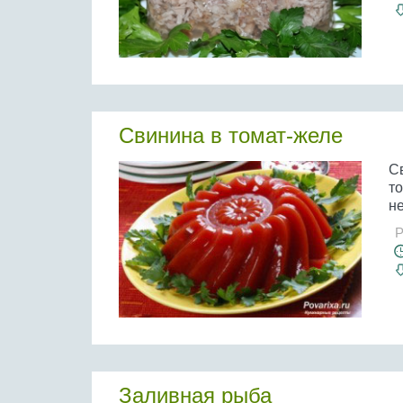
Свинина в томат-желе
Св
то
не
Р
Заливная рыба