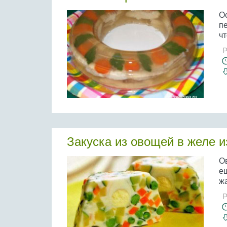
Ос
пе
чт
Р
Закуска из овощей в желе и
Ов
ещ
ж
Р