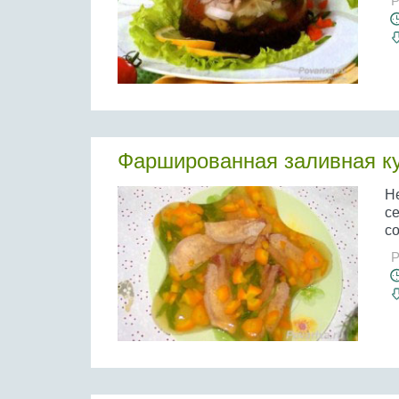
Р
Фаршированная заливная к
Н
се
со
Р