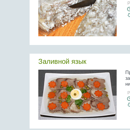
Р
Заливной язык
П
за
ни
Р