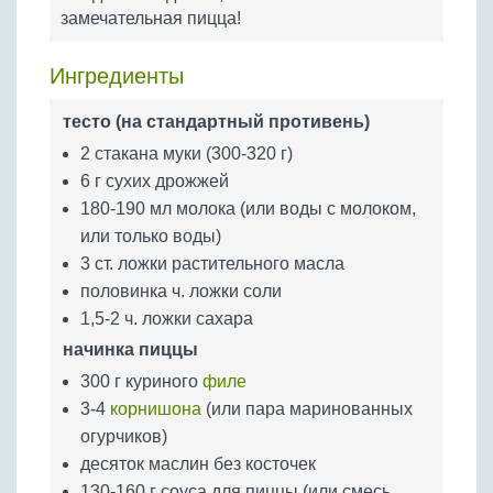
Бобовые
замечательная пицца!
Яйца
Ингредиенты
Крупы
тесто (на стандартный противень)
2 стакана муки (300-320 г)
6 г сухих дрожжей
180-190 мл молока (или воды с молоком,
или только воды)
3 ст. ложки растительного масла
половинка ч. ложки соли
1,5-2 ч. ложки сахара
начинка пиццы
300 г куриного
филе
3-4
корнишона
(или пара маринованных
огурчиков)
десяток маслин без косточек
130-160 г соуса для пиццы (или смесь