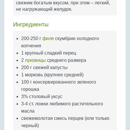
свежим богатым вкусом, при этом – легкий,
Бобовые
не нагружающий желудок.
Яйца
Крупы
Ингредиенты
200-250 г
филе
скумбрии холодного
копчения
1 крупный сладкий перец
2
луковицы
среднего размера
200 г свежей капусты
1 морковь (крупнее средней)
100 г консервированного зеленого
горошка
3% столовый уксус
3-4 ст. ложки любимого растительного
масла
свежемолотая смесь перцев (или только
черный)