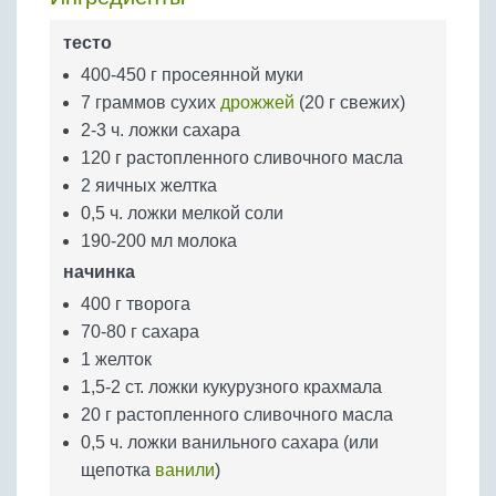
Бобовые
тесто
Яйца
400-450 г просеянной муки
Крупы
7 граммов сухих
дрожжей
(20 г свежих)
2-3 ч. ложки сахара
120 г растопленного сливочного масла
2 яичных желтка
0,5 ч. ложки мелкой соли
190-200 мл молока
начинка
400 г творога
70-80 г сахара
1 желток
1,5-2 ст. ложки кукурузного крахмала
20 г растопленного сливочного масла
0,5 ч. ложки ванильного сахара (или
щепотка
ванили
)