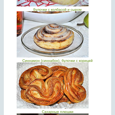
Булочки с колбасой и сыром
Синнамон (синнабон), булочки с корицей
Сахарные плюшки