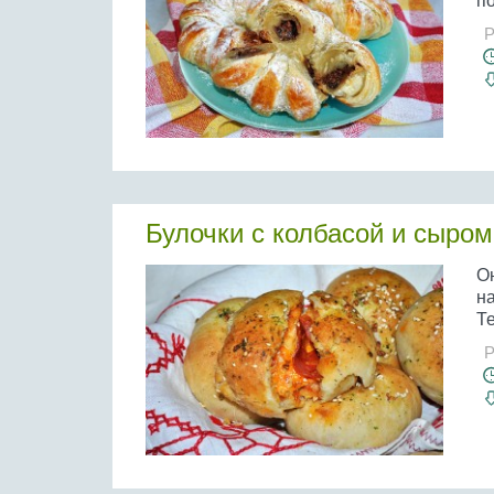
по
Р
Булочки с колбасой и сыром
О
н
Те
Р