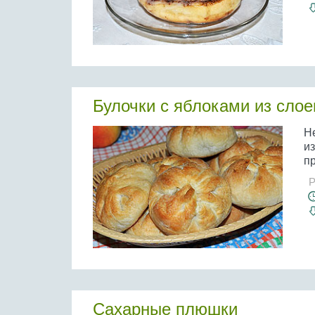
Булочки с яблоками из слое
Н
и
пр
Р
Сахарные плюшки