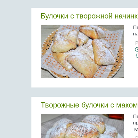
Булочки с творожной начин
П
н
Р
Творожные булочки с маком
П
п
те