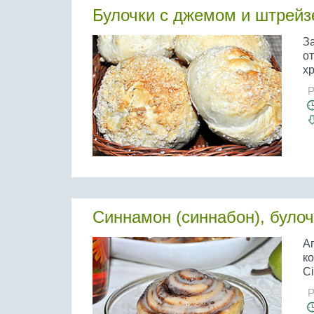
Булочки с джемом и штрей
За
от
хр
Р
Синнамон (синнабон), булоч
А
к
Ci
Р