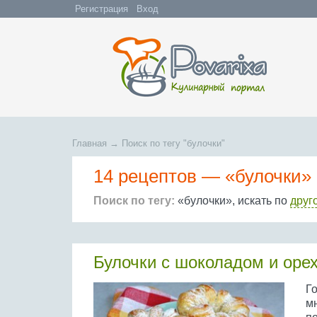
Регистрация
Вход
Главная
→
Поиск по тегу "булочки"
14 рецептов —
«булочки»
Поиск по тегу:
«булочки», искать по
друг
Булочки с шоколадом и орех
Го
м