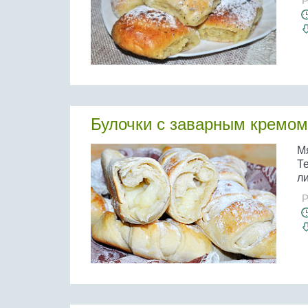
Р
Булочки с заварным кремом
М
Т
ли
Р