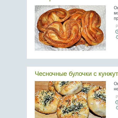
Он
м
п
Р
Чесночные булочки с кунжу
О
не
Р