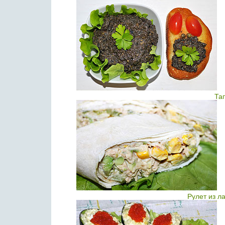
Та
Рулет из л