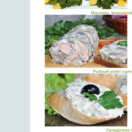
Маслины, фарширова
Рыбный рулет горяч
Селедочное 