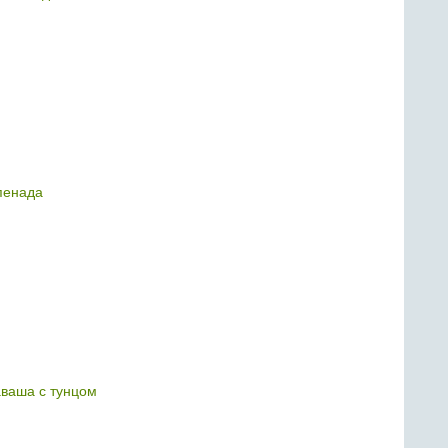
пенада
аваша с тунцом