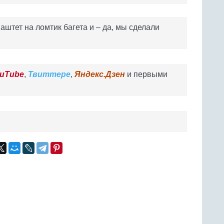
штет на ломтик багета и – да, мы сделали
uTube
,
Твиттере
,
Яндекс.Дзен
и первыми