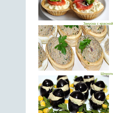
Закуска с красно
Шпротн