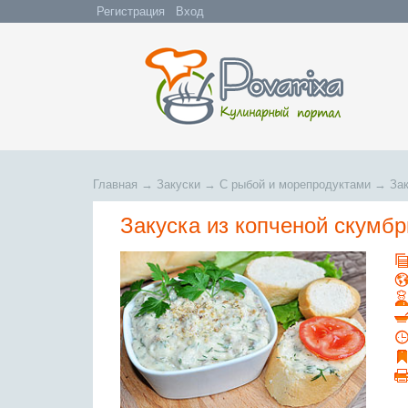
Регистрация
Вход
Главная
→
Закуски
→
С рыбой и морепродуктами
→
Зак
Закуска из копченой скумбр