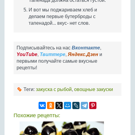
Тапенада должна остаться густой.
И вот мы поджариваем хлеб и
делаем первые бутерброды с
тапенадой... вкус- нет слов.
Подписывайтесь на нас
Вконтакте
,
YouTube
,
Твиттере
,
Яндекс.Дзен
и
первыми получайте самые вкусные
рецепты!
Теги:
закуска с рыбой
,
овощные закуски
Похожие рецепты: