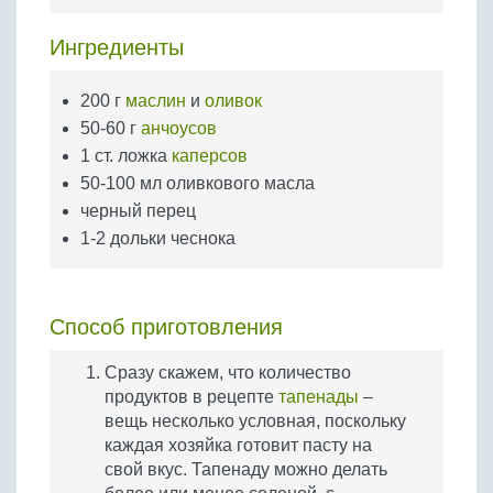
Бобовые
Ингредиенты
Яйца
Крупы
200 г
маслин
и
оливок
50-60 г
анчоусов
1 ст. ложка
каперсов
50-100 мл оливкового масла
черный перец
1-2 дольки чеснока
Способ приготовления
Сразу скажем, что количество
продуктов в рецепте
тапенады
–
вещь несколько условная, поскольку
каждая хозяйка готовит пасту на
свой вкус. Тапенаду можно делать