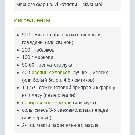
Бобовые
мясного фарша. И котлеты – вкусные!
Яйца
Ингредиенты
Крупы
500 г мясного фарша из свинины и
говядины (или свиной)
200 г кабачков
100 г моркови
50-60 г репчатого лука
40 г
овсяных хлопьев
, лучше – мелких
(или белый батон, 4-5 ломтиков)
1-1,5 ч. ложки готовой приправы к фаршу
или мясу (иные специи)
панировочные сухари
(или мука)
соль, смесь 3-5 свежемолотых перцев
(или черный)
2-4 ст. ложки растительного масла