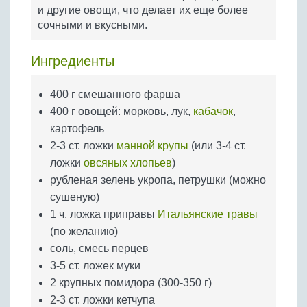
Бобовые
и другие овощи, что делает их еще более
сочными и вкусными.
Яйца
Крупы
Ингредиенты
400 г смешанного фарша
400 г овощей: морковь, лук,
кабачок
,
картофель
2-3 ст. ложки
манной крупы
(или 3-4 ст.
ложки
овсяных хлопьев
)
рубленая зелень укропа, петрушки (можно
сушеную)
1 ч. ложка приправы
Итальянские травы
(по желанию)
соль, смесь перцев
3-5 ст. ложек муки
2 крупных помидора (300-350 г)
2-3 ст. ложки кетчупа