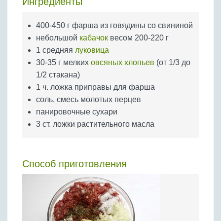
Ингредиенты
Бобовые
Яйца
400-450 г фарша из говядины со свининой
Крупы
небольшой
кабачок
весом 200-220 г
1 средняя
луковица
30-35 г мелких
овсяных хлопьев
(от 1/3 до
1/2 стакана)
1 ч. ложка приправы для фарша
соль, смесь молотых перцев
панировочные сухари
3 ст. ложки растительного масла
Способ приготовления