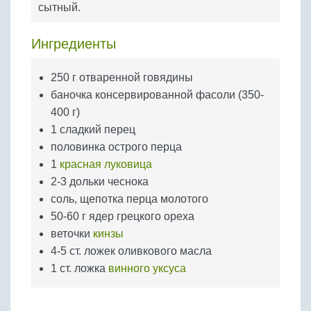
сытный.
Бобовые
Яйца
Ингредиенты
Крупы
250 г отваренной говядины
баночка консервированной фасоли (350-
400 г)
1 сладкий перец
половинка острого перца
1
красная луковица
2-3 дольки чеснока
соль, щепотка перца молотого
50-60 г ядер грецкого ореха
веточки
кинзы
4-5 ст. ложек оливкового масла
1 ст. ложка
винного уксуса