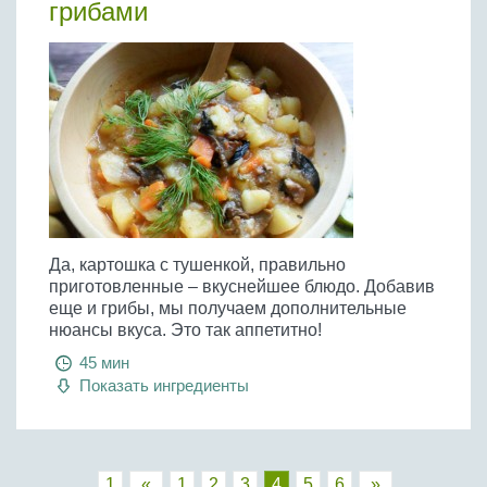
грибами
Да, картошка с тушенкой, правильно
приготовленные – вкуснейшее блюдо. Добавив
еще и грибы, мы получаем дополнительные
нюансы вкуса. Это так аппетитно!
45 мин
Показать ингредиенты
1
«
1
2
3
4
5
6
»