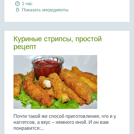
Бобовые
1 час
Показать ингредиенты
Яйца
Крупы
Куриные стрипсы, простой
рецепт
Почти такой же способ приготовления, что и у
наггетсов, а вкус – немного иной. И он вам
понравится:...