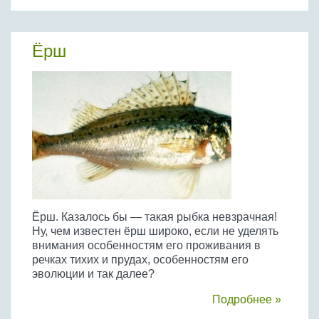
Бобовые
Яйца
Ёрш
Крупы
Ёрш. Казалось бы — такая рыбка невзрачная!
Ну, чем известен ёрш широко, если не уделять
внимания особенностям его проживания в
речках тихих и прудах, особенностям его
эволюции и так далее?
Подробнее »