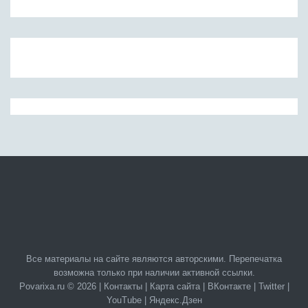
Все материалы на сайте являются авторскими. Перепечатка
возможна только при наличии активной ссылки.
Povarixa.ru © 2026 |
Контакты
|
Карта сайта
|
ВКонтакте
|
Twitter
|
YouTube
|
Яндекс.Дзен